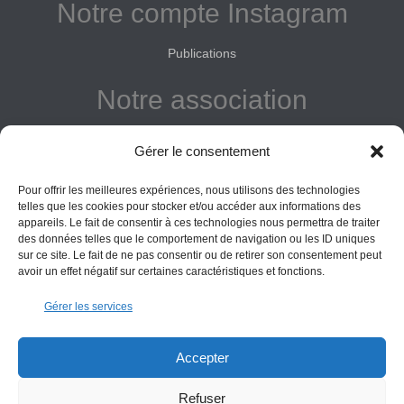
Notre compte Instagram
Publications
Notre association
Reconnue d'intérêt général
Gérer le consentement
Adhérer
Pour offrir les meilleures expériences, nous utilisons des technologies
Donner
telles que les cookies pour stocker et/ou accéder aux informations des
appareils. Le fait de consentir à ces technologies nous permettra de traiter
Vos obligations
des données telles que le comportement de navigation ou les ID uniques
sur ce site. Le fait de ne pas consentir ou de retirer son consentement peut
avoir un effet négatif sur certaines caractéristiques et fonctions.
La montagne Sainte-Victoire est un espace naturel. Les
Gérer les services
informations données sur ce site le sont à titre indicatif et la
responsabilité de l’Association des Amis de Sainte-Victoire
ne saurait être engagée. Il appartient au visiteur de suivre
Accepter
les règles de sécurité en vigueur.
Refuser