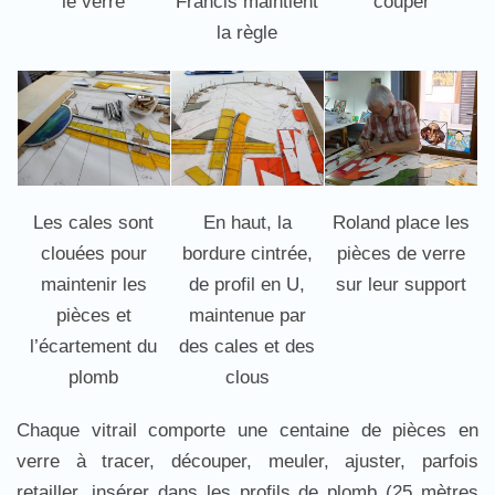
le verre
Francis maintient
couper
la règle
Les cales sont
En haut, la
Roland place les
clouées pour
bordure cintrée,
pièces de verre
maintenir les
de profil en U,
sur leur support
pièces et
maintenue par
l’écartement du
des cales et des
plomb
clous
Chaque vitrail comporte une centaine de pièces en
verre à tracer, découper, meuler, ajuster, parfois
retailler, insérer dans les profils de plomb (25 mètres